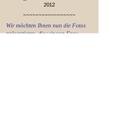
2012
~~~~~~~~~~~~~~~~~
Wir möchten Ihnen nun die Fotos
präsentieren, die wir von Frau
Christine Logsch zur Verfügung
gestellt bekommen haben.
Herzlichen Dank dafür.