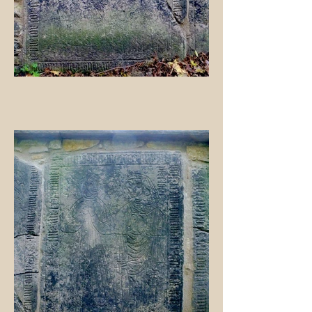
es da drin aussieht.
Das war mehr als ernüchternd. Ich
war entsetzt. Soviel Pietätlosigkeit
hätte ich nie erwartet. Es macht
also Sinn, den Friedhof abends
abzuschließen.
2019 12.11. An der Kapelle
entdecke ich nich eine Tafel, kann
aber nichts damit anfangen