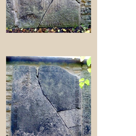
Vor der Gertraudenkapelle
steht eine Gruft, aber wir
wissen leider nicht zu
welcher Familie sie gehört.
Als sich die Gruppe schon in
der Kapelle versammelt hat,
habe ich mal den
Fotoapparat durch einen
Lüftungsspalt geschoben,
denn schließlich ist sie
komplett zugemauert. Ich
wollte unbedingt wissen, wie